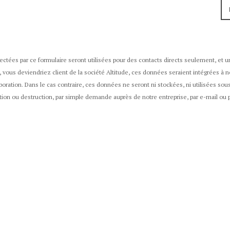
ctées par ce formulaire seront utilisées pour des contacts directs seulement, et un
vous deviendriez client de la société Altitude, ces données seraient intégrées à not
oration. Dans le cas contraire, ces données ne seront ni stockées, ni utilisées s
cation ou destruction, par simple demande auprès de notre entreprise, par e-mail ou 
MENTIONS LÉGALES
CONTACT
© 2026
ALTITUDE