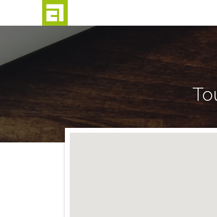
Passer
au
contenu
To