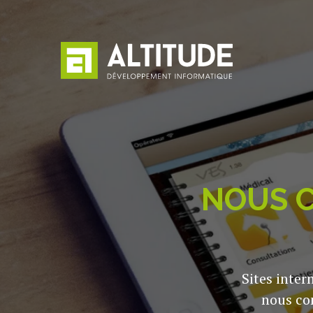
Passer
au
contenu
NOUS C
Sites inter
nous co