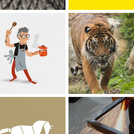
SITES INTERNET
SITES INTERNET
La Maison des
Parc zoologique d
Marmitons
Champrépus
SITES INTERNET
LOGICIELS MÉTIERS