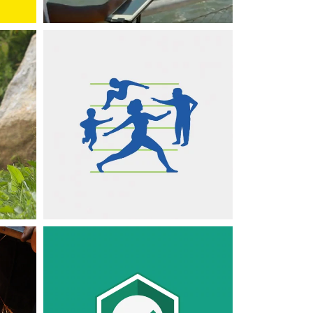
LOGICIELS MÉTIERS
SITES INTERNET
e
Intranet CPAM
APPLICATIONS MOBILES
LOGICIELS MÉTIERS