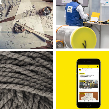
SITES INTERNET
SITES INTERNET
AMTECH
ACE ENDEL
SITES INTERNET
APPLICATIONS MOBILES
Woolissime
Orano HSE