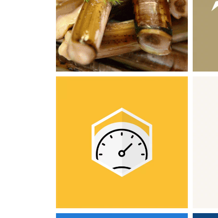
Restaurant Salicorne
APPLICATIONS MOBILES
LOGICIELS MÉTIERS
CNRJ