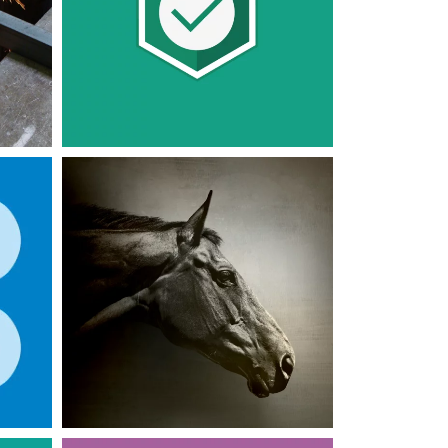
GEMBA
NET
APPLICATIONS MOBILES
LOGICIELS MÉTIERS
Santequine V2