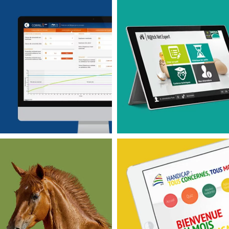
LOGICIELS MÉTIERS
APPLICATIONS MOBILES
CORAIL
H@tch Vet Expert
CATIONS MOBILES
LOGICIELS MÉTIERS
APPLICATIONS MOBILES
VES
SPIE