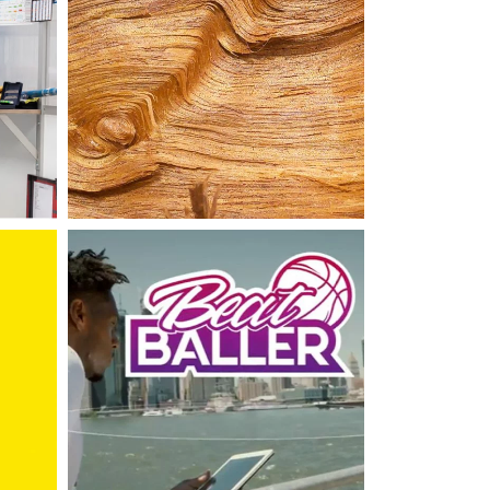
SITES INTERNET
Barbabois
APPLICATIONS MOBILES
BeatBaller