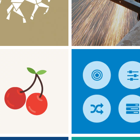
Centre hospitalier
Code intérieur
vétérinaire
SITES INTERNET
LOGICIELS MÉTIERS
SITES INTER
Un trait de cerise
Oscar