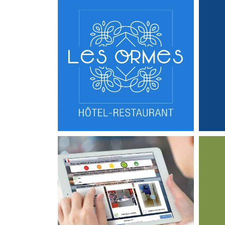
SITES INTERNET
Hôtel Restaurant Les
Ormes
APPLICATIONS MOBILES
LOGICIELS MÉTIERS
APPLI
Touchquizz