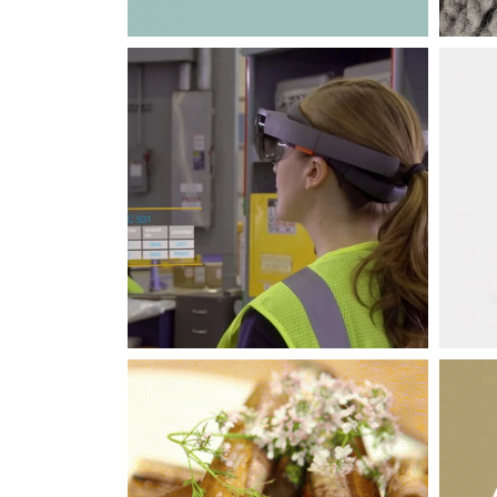
APPLICATIONS MOBILES
LOGICIELS MÉTIERS
Application HoloLens
SITES INTERNET