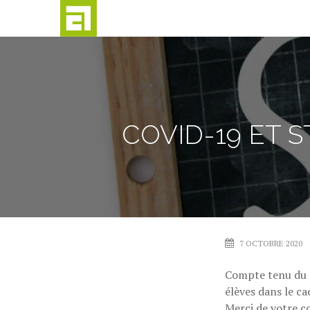
Passer
au
contenu
COVID-19 ET 
7 OCTOBRE 2020
Compte tenu du c
élèves dans le ca
Merci de votre 