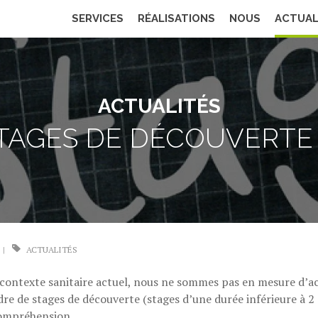
SERVICES
RÉALISATIONS
NOUS
ACTUAL
ACTUALITÉS
STAGES DE DÉCOUVERTE (
|
ACTUALITÉS
ontexte sanitaire actuel, nous ne sommes pas en mesure d’acc
dre de stages de découverte (stages d’une durée inférieure à 2
compréhension.