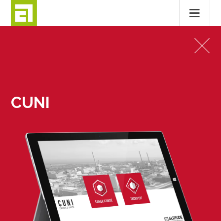
Passer
au
APPLICATIONS MOBILES,
contenu
LOGICIELS MÉTIERS
CUNI
CUNI
MENTIONS LÉGALES
CONTACT
© 2026
ALTITUDE