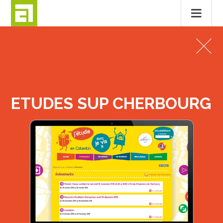
Passer
au
SITES INTERNET
contenu
ETUDES SUP CHERBOURG
ETUDES SUP CHERBOURG
MENTIONS LÉGALES
CONTACT
© 2026
ALTITUDE