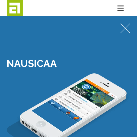
Passer
au
SITES INTERNET
contenu
NAUSICAA
NAUSICAA
MENTIONS LÉGALES
CONTACT
© 2026
ALTITUDE