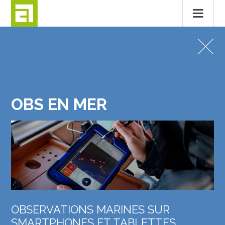
Passer
au
APPLICATIONS MOBILES
contenu
OBS EN MER
OBS EN MER
MENTIONS LÉGALES
CONTACT
© 2026
ALTITUDE
OBSERVATIONS MARINES SUR
SMARTPHONES ET TABLETTES