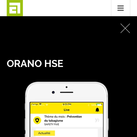
Passer
au
APPLICATIONS MOBILES
contenu
ORANO HSE
ORANO HSE
MENTIONS LÉGALES
CONTACT
© 2026
ALTITUDE