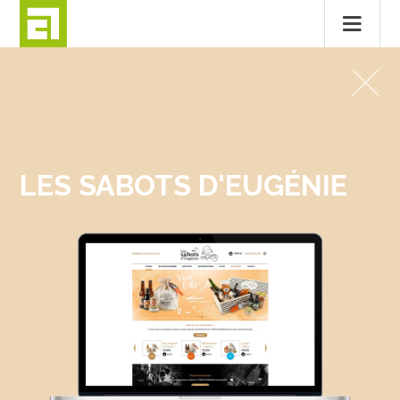
Passer
au
SITES INTERNET
contenu
LES SABOTS D’EUGÉNIE
LES SABOTS D'EUGÉNIE
MENTIONS LÉGALES
CONTACT
© 2026
ALTITUDE