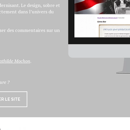
dernisant. Le design, sobre et
ectement dans l’univers du
sser des commentaires sur un
athilde Mochon
.
ure ?
R LE SITE