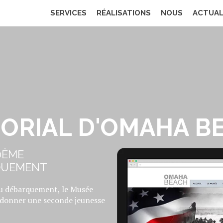
SERVICES
RÉALISATIONS
NOUS
ACTUAL
SITES INTERNET
E MÉMORIAL D’OMAHA 
ORIAL D'OMAHA B
0ÈME
QUEMENT
du débarquement, le Musée
edonner une seconde jeunesse