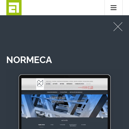
Passer
au
SITES INTERNET
contenu
NORMECA
NORMECA
MENTIONS LÉGALES
CONTACT
© 2026
ALTITUDE